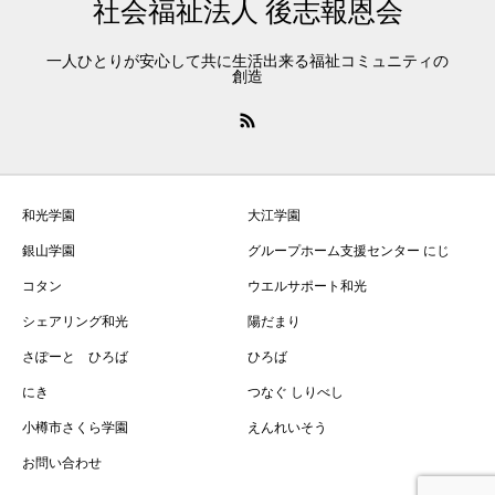
社会福祉法人 後志報恩会
一人ひとりが安心して共に生活出来る福祉コミュニティの
創造
和光学園
大江学園
銀山学園
グループホーム支援センター にじ
コタン
ウエルサポート和光
シェアリング和光
陽だまり
さぽーと ひろば
ひろば
にき
つなぐ しりべし
小樽市さくら学園
えんれいそう
お問い合わせ