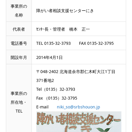
事業所の
障がい者相談支援センターにき
名称
代表者
ｾﾝﾀｰ長・管理者 橋本 正一
電話番号
TEL 0135-32-3793 FAX 0135-32-3795
開設年月
2014年4月1日
〒048-2402 北海道余市郡仁木町大江1丁目
371番地2
Tel（0135）32-3793
事業所の
Fax （0135）32-3795
所在地・
E-mail
niki_so@srbshouon.jp
TEL