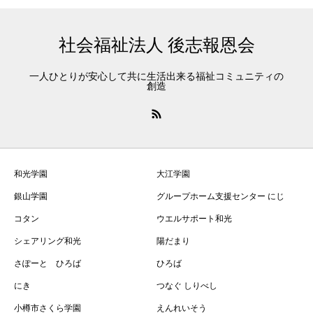
社会福祉法人 後志報恩会
一人ひとりが安心して共に生活出来る福祉コミュニティの
創造
和光学園
大江学園
銀山学園
グループホーム支援センター にじ
コタン
ウエルサポート和光
シェアリング和光
陽だまり
さぽーと ひろば
ひろば
にき
つなぐ しりべし
小樽市さくら学園
えんれいそう