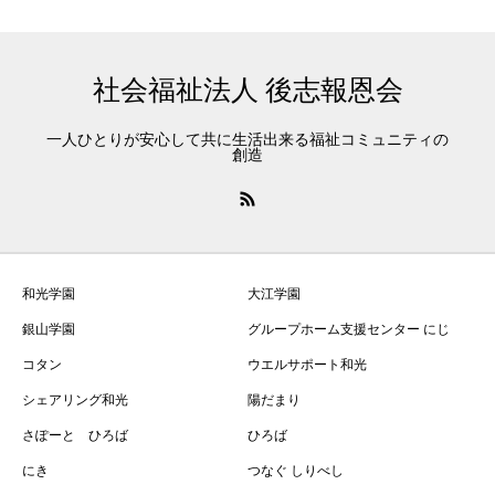
社会福祉法人 後志報恩会
一人ひとりが安心して共に生活出来る福祉コミュニティの
創造
和光学園
大江学園
銀山学園
グループホーム支援センター にじ
コタン
ウエルサポート和光
シェアリング和光
陽だまり
さぽーと ひろば
ひろば
にき
つなぐ しりべし