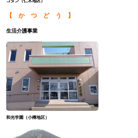
コタン（仁木地区）
【 か つ ど う 】
生活介護事業
和光学園（小樽地区）