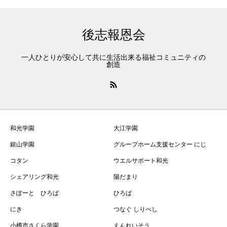
後志報恩会
一人ひとりが安心して共に生活出来る福祉コミュニティの
創造
和光学園
大江学園
銀山学園
グループホーム支援センター にじ
コタン
ウエルサポート和光
シェアリング和光
陽だまり
さぽーと ひろば
ひろば
にき
つなぐ しりべし
小樽市さくら学園
えんれいそう